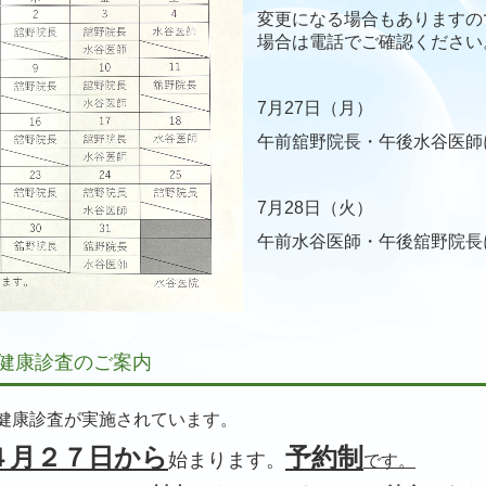
変
更
になる場合もありますの
場合は電話でご確認ください
7月27日（月）
午前舘野院長・午後水谷医師
7月28日（火）
午前水谷医師・午後舘野院長
人健康診査のご案内
健康診査が実施されています。
４月２７日から
予約制
始まります。
です。