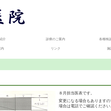
紹介
診療のご案内
各種検
案内
リンク
施
初診の方へ
８月担当医表です。
変
更
になる場合もありますの
場合は電話でご確認ください